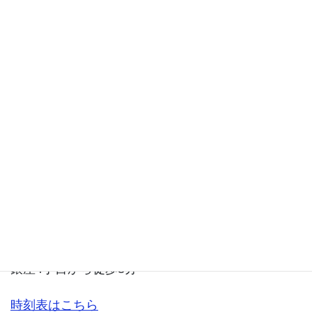
上野市駅から徒歩10分
銀座4丁目から徒歩8分
時刻表はこちら
・大阪方面
大阪方面からは、土日のみになりますが、バスの直
行便も便利です。
上野市駅から徒歩10分
銀座4丁目から徒歩8分
時刻表はこちら