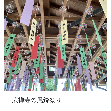
広禅寺の風鈴祭り