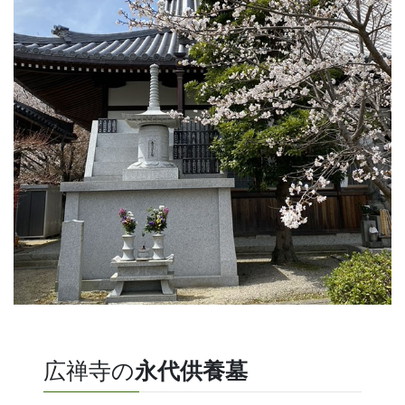
広禅寺の
永代供養墓